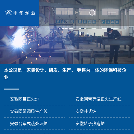
中
|
EN
产品分类
本公司是一家集设计、研发、生产、 销售为一体的环保科技企
业
安徽网带正火炉
安徽网带等温正火生产线
安徽网带调质生产线
安徽井式炉
安徽台车式热处理炉
安徽转子热跑炉