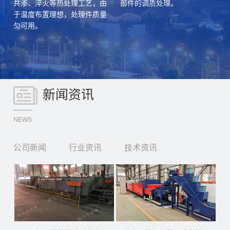
后
共渗、淬火等热处理工艺，由
部件的调质处理。
于温度布置理想，处理件质量
匀可用。
氮
新闻资讯
NEWS
公司新闻
行业资讯
技术资讯