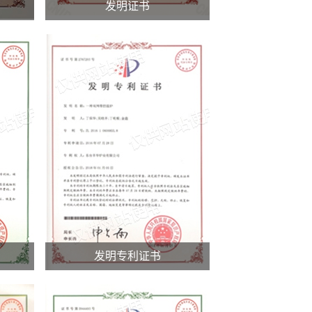
发明证书
发明专利证书