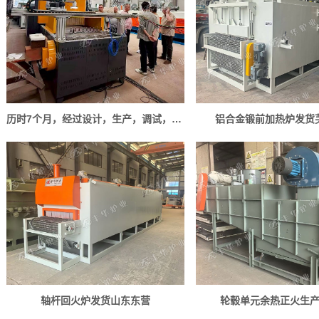
历时7个月，经过设计，生产，调试，验收，包装，发货等一系列严格流程，两台球笼自动回火炉顺利发运俄罗斯汽车制造商
铝合金锻前加热炉发货
轴杆回火炉发货山东东营
轮毂单元余热正火生