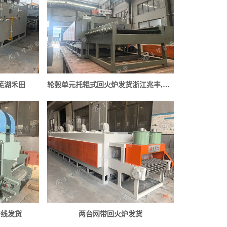
芜湖禾田
轮毂单元托辊式回火炉发货浙江兆丰,出料带喷淋防锈
产线发货
两台网带回火炉发货