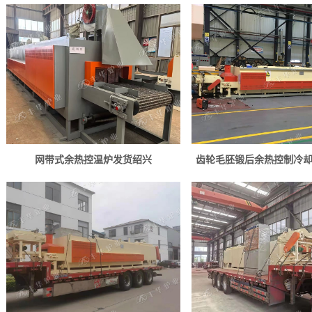
网带式余热控温炉发货绍兴
齿轮毛胚锻后余热控制冷