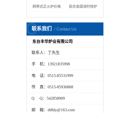
网带式正火炉价格
铝合金固溶时效炉
C
联系我们
Contact Us
东台丰华炉业有限公司
联系人：丁先生
手 机：13921835998
电 话：0515-85531999
传 真：0515-85936868
Q Q：542858909
邮 箱：dtfhly@163.com