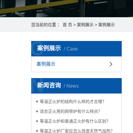
您当前的位置 ：
首 页
>
案例展示
>
案例展示
C
案例展示
Case
案例展示
N
新闻咨询
News
等温正火炉的结构什么样的才合理？
​适合正火用的网带炉有什么特点？
等温正火炉和普通正火炉有什么区别？
等温正火炉厂家应怎么改造天然气加热？