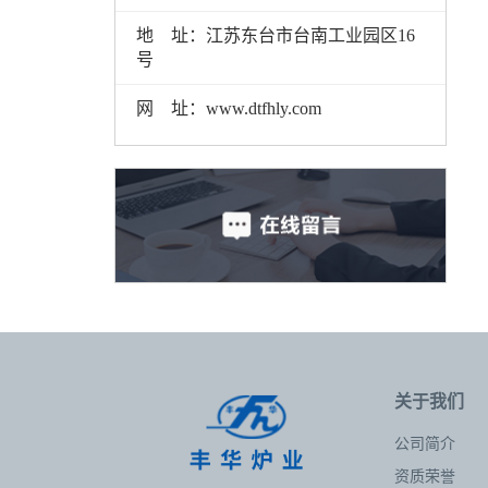
地 址：江苏东台市台南工业园区16
号
网 址：www.dtfhly.com
关于我们
公司简介
资质荣誉