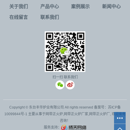
关于我们
产品中心
案例展示
新闻中心
在线留言
联系我们
扫一扫 联系我们
Copyright © 东台丰华炉业有限公司 All rights reserved 备案号：
苏ICP备
10099844号-1
主要从事于
网带正火炉
,
网带正火炉厂家
,
网带正火炉厂
, 欢迎来电
咨询！
服务支持：