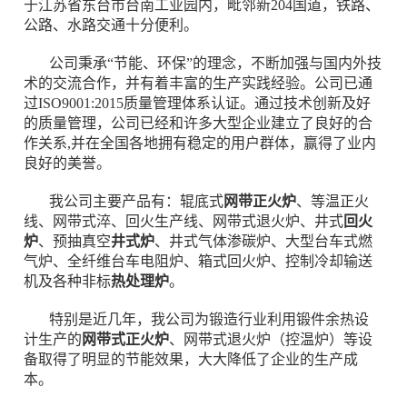
于江苏省东台市台南工业园内，毗邻新204国道，铁路、
公路、水路交通十分便利。
公司秉承“节能、环保”的理念，不断加强与国内外技
术的交流合作，并有着丰富的生产实践经验。公司已通
过ISO9001:2015质量管理体系认证。通过技术创新及好
的质量管理，公司已经和许多大型企业建立了良好的合
作关系,并在全国各地拥有稳定的用户群体，赢得了业内
良好的美誉。
我公司主要产品有：辊底式
网带正火炉
、等温正火
线、网带式淬、回火生产线、网带式退火炉、井式
回火
炉
、预抽真空
井式炉
、井式气体渗碳炉、大型台车式燃
气炉、全纤维台车电阻炉、箱式回火炉、控制冷却输送
机及各种非标
热处理炉
。
特别是近几年，我公司为锻造行业利用锻件余热设
计生产的
网带式正火炉
、网带式退火炉（控温炉）等设
备取得了明显的节能效果，大大降低了企业的生产成
本。