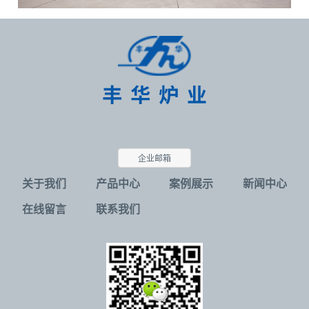
企业邮箱
关于我们
产品中心
案例展示
新闻中心
在线留言
联系我们