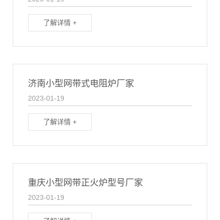
了解详情 +
济南小型网带式电阻炉厂家
2023-01-19
了解详情 +
重庆小型网带正火炉型号厂家
2023-01-19