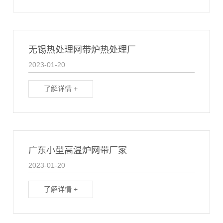
无锡热处理网带炉热处理厂
2023-01-20
了解详情 +
广东小型高温炉网带厂家
2023-01-20
了解详情 +