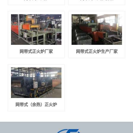
网带式正火炉厂家
网带式正火炉生产厂家
网带式（余热）正火炉