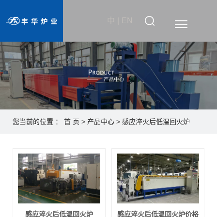
中
|
EN
您当前的位置 ：
首 页
>
产品中心
>
感应淬火后低温回火炉
感应淬火后低温回火炉
感应淬火后低温回火炉价格