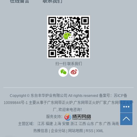
在线留言
联系我们
扫一扫 联系我们
Copyright © 东台丰华炉业有限公司 All rights reserved 备案号：
苏ICP备
10099844号-1
主要从事于
广东网带正火炉
,
广东网带正火炉厂家
,
广东网带正火炉
厂
, 欢迎来电咨询！
服务支持：
主营区域：
江苏
福建
上海
安徽
浙江
江西
山东
广东
广西
海南
热推信息
|
企业分站
|
网站地图
|
RSS
|
XML