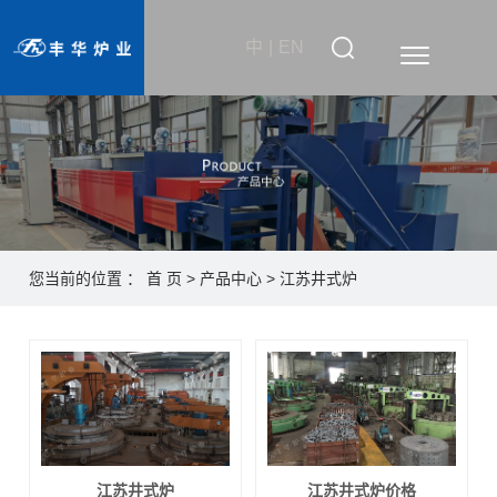
中
|
EN
您当前的位置 ：
首 页
>
产品中心
>
江苏井式炉
江苏井式炉
江苏井式炉价格