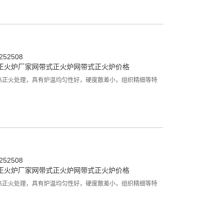
52508
正火炉厂家
网带式正火炉
网带式正火炉价格
热正火处理，具有炉温均匀性好，硬度散差小，组织精细等特
52508
正火炉厂家
网带式正火炉
网带式正火炉价格
热正火处理，具有炉温均匀性好，硬度散差小，组织精细等特