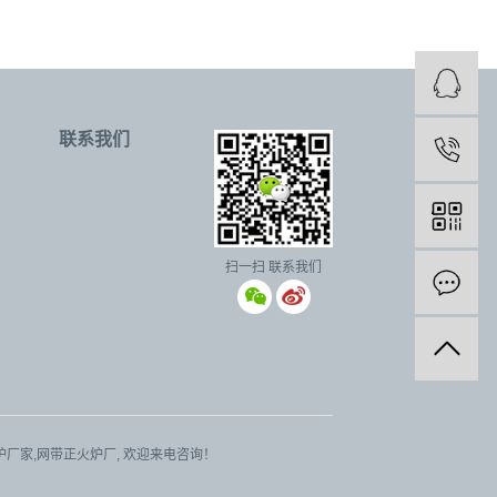
联系我们
扫一扫 联系我们
炉厂家
,
网带正火炉厂
, 欢迎来电咨询！