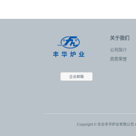
关于我们
公司简介
资质荣誉
企业邮箱
Copyright © 东台丰华炉业有限公司 All