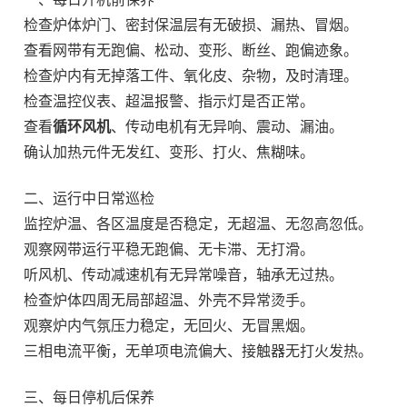
检查炉体炉门、密封保温层有无破损、漏热、冒烟。
查看网带有无跑偏、松动、变形、断丝、跑偏迹象。
检查炉内有无掉落工件、氧化皮、杂物，及时清理。
检查温控仪表、超温报警、指示灯是否正常。
查看
循环风机
、传动电机有无异响、震动、漏油。
确认加热元件无发红、变形、打火、焦糊味。
二、运行中日常巡检
监控炉温、各区温度是否稳定，无超温、无忽高忽低。
观察网带运行平稳无跑偏、无卡滞、无打滑。
听风机、传动减速机有无异常噪音，轴承无过热。
检查炉体四周无局部超温、外壳不异常烫手。
观察炉内气氛压力稳定，无回火、无冒黑烟。
三相电流平衡，无单项电流偏大、接触器无打火发热。
三、每日停机后保养